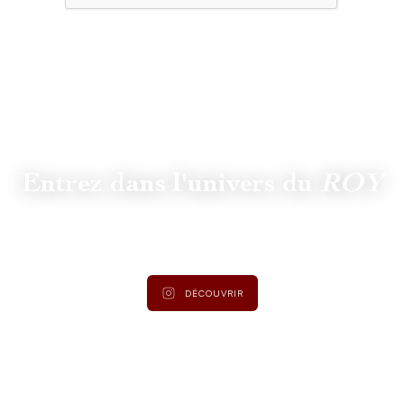
Entrez dans l'univers du
ROY
Suivez
@lamaisonduroy
pour être informé des dernières
actualités et collections.
DÉCOUVRIR