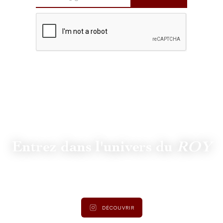
Entrez dans l'univers du
ROY
Suivez
@lamaisonduroy
pour être informé des dernières
actualités et collections.
DÉCOUVRIR