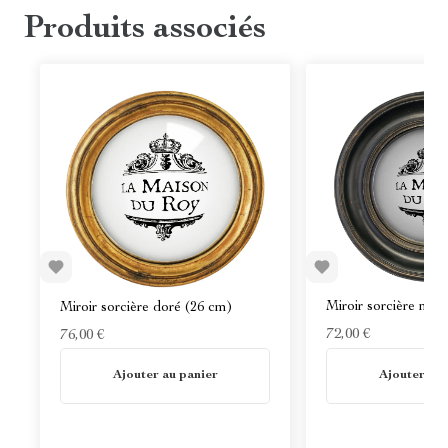
Produits associés
Miroir sorcière noir
Miroir sorcière doré (26 cm)
72,00 €
76,00 €
En stock
En stock
Ajouter au panier
Ajouter au 