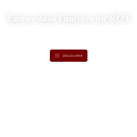
Entrez dans l'univers du
ROY
Suivez
@lamaisonduroy
pour être informé des dernières
actualités et collections.
DÉCOUVRIR