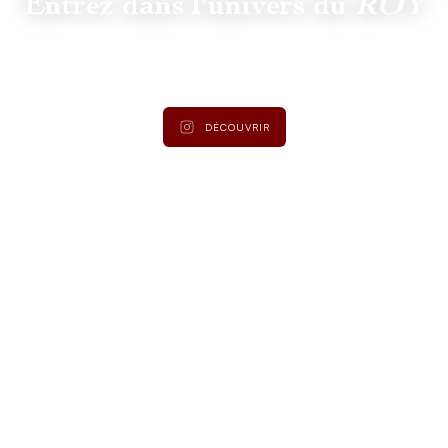
Entrez dans l'univers du
ROY
Suivez
@lamaisonduroy
pour être informé des dernières
actualités et collections.
DÉCOUVRIR