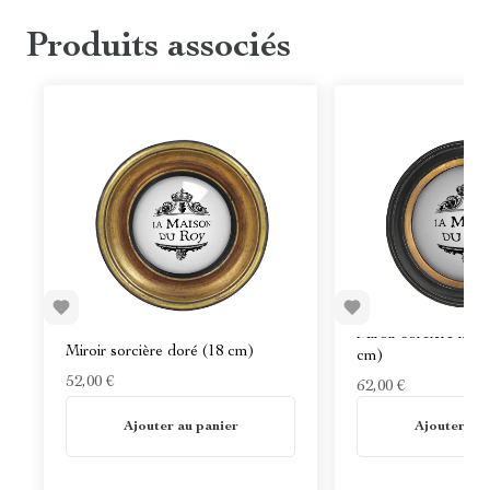
Produits associés
Miroir sorcière noir
Miroir sorcière doré (18 cm)
cm)
52,00 €
62,00 €
En stock
En stock
Ajouter au panier
Ajouter au 