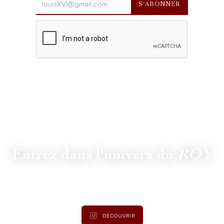
Entrez dans l'univers du
ROY
Suivez
@lamaisonduroy
pour être informé des dernières
actualités et collections.
DÉCOUVRIR