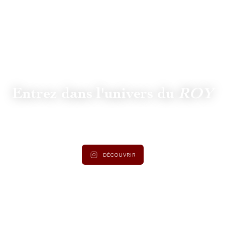
Entrez dans l'univers du
ROY
Suivez
@lamaisonduroy
pour être informé des dernières
actualités et collections.
DÉCOUVRIR