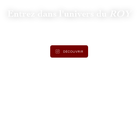
Entrez dans l'univers du
ROY
Suivez
@lamaisonduroy
pour être informé des dernières
actualités et collections.
DÉCOUVRIR