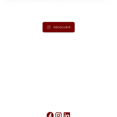
Suivez
@lamaisonduroy
pour être informé des dernières
actualités et collections.
DÉCOUVRIR