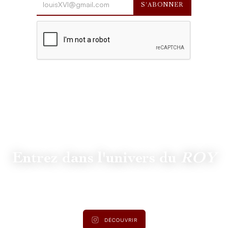
Entrez dans l'univers du
ROY
Suivez
@lamaisonduroy
pour être informé des dernières
actualités et collections.
DÉCOUVRIR