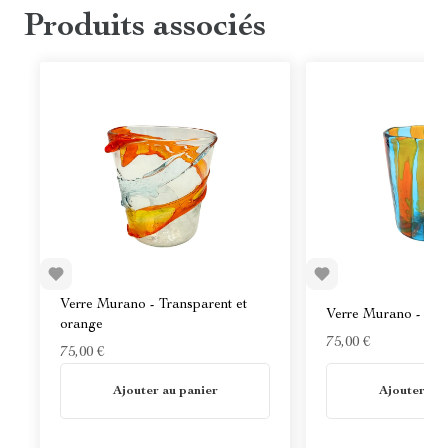
Produits associés
Verre Murano - Transparent et
Verre Murano - ble
orange
75,00 €
75,00 €
En stock
En stock
Ajouter au panier
Ajouter au 