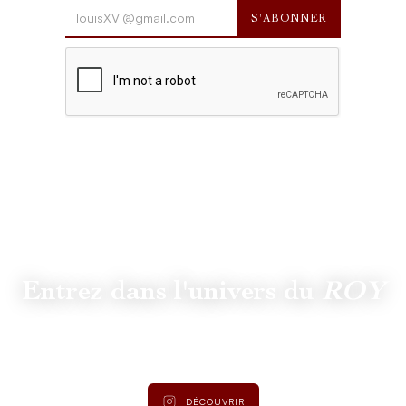
Entrez dans l'univers du
ROY
Suivez
@lamaisonduroy
pour être informé des dernières
actualités et collections.
DÉCOUVRIR