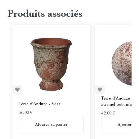
Produits associés
Terre d'Anduze - B
Terre d'Anduze - Vase
au miel petit modèl
36,00 €
42,00 €
En stock
En stock
Ajouter au panier
Ajouter au 