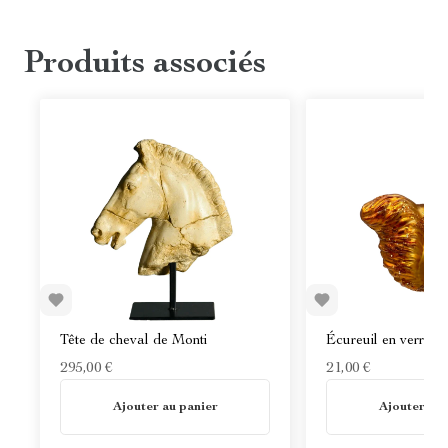
Produits associés
Tête de cheval de Monti
Écureuil en verre
295,00 €
21,00 €
En stock
En stock
Ajouter au panier
Ajouter au 