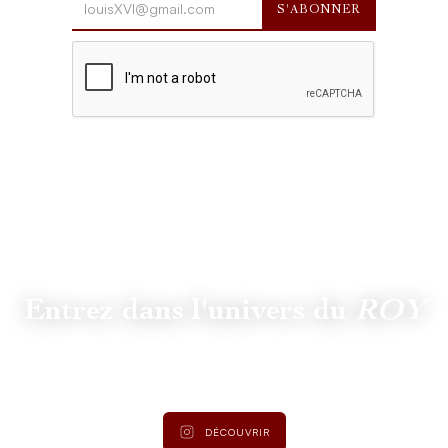
Entrez dans l'univers du
ROY
Suivez
@lamaisonduroy
pour être informé des dernières
actualités et collections.
DÉCOUVRIR