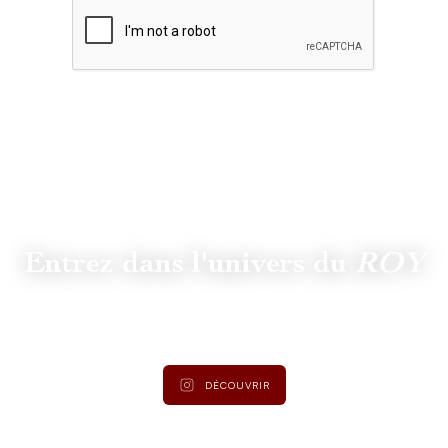
Entrez dans l'univers du
ROY
Suivez
@lamaisonduroy
pour être informé des dernières
actualités et collections.
DÉCOUVRIR