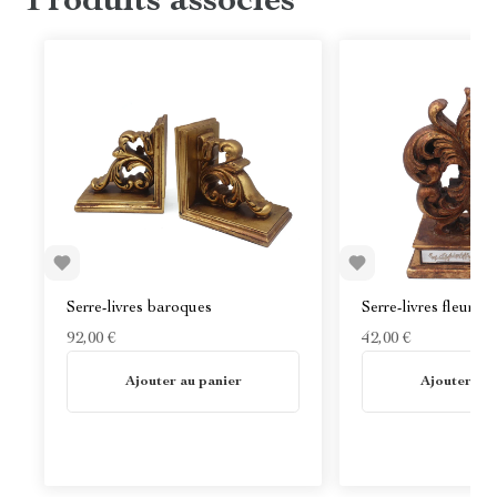
Produits associés
Serre-livres baroques
Serre-livres fleur de 
92,00 €
42,00 €
En stock
En stock
Ajouter au panier
Ajouter au 