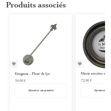
Produits associés
Miroir sorcière noir
Eteignoir - Fleur de lys
72,00 €
34,00 €
En stock
En stock
Ajouter au panier
Ajouter au 