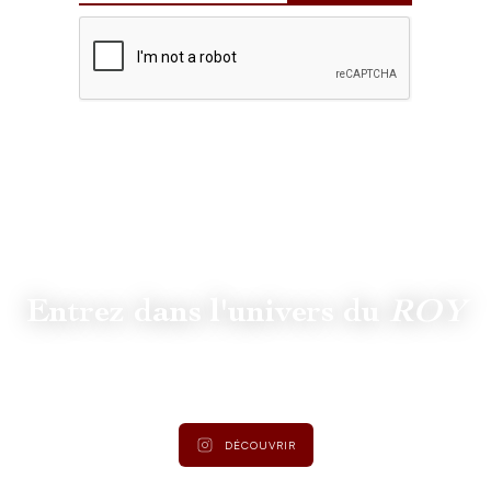
Entrez dans l'univers du
ROY
Suivez
@lamaisonduroy
pour être informé des dernières
actualités et collections.
DÉCOUVRIR