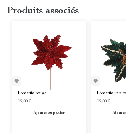
Produits associés
Ponsettia rouge
Ponsettia vert fonc
12,00 €
12,00 €
En stock
En stock
Ajouter au panier
Ajouter au 