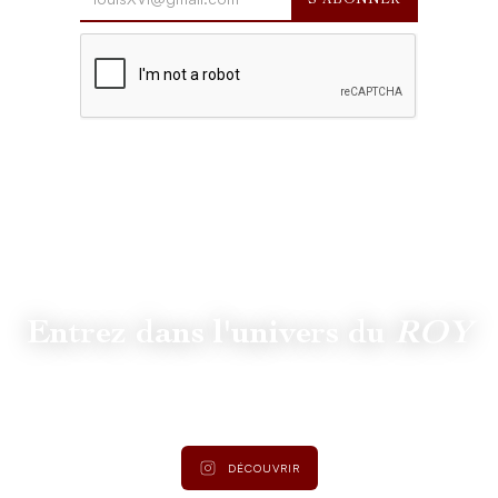
Entrez dans l'univers du
ROY
Suivez
@lamaisonduroy
pour être informé des dernières
actualités et collections.
DÉCOUVRIR