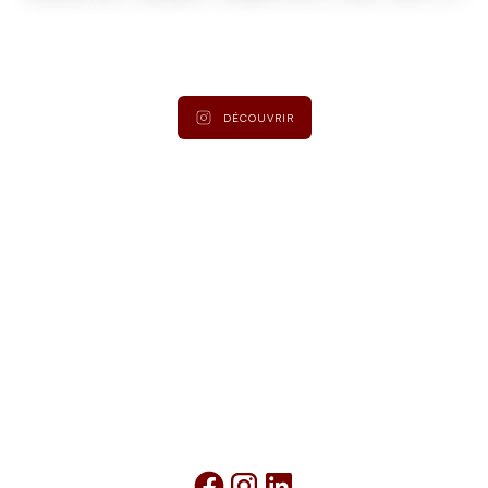
Suivez
@lamaisonduroy
pour être informé des dernières
actualités et collections.
DÉCOUVRIR