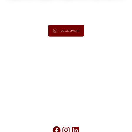
Suivez
@lamaisonduroy
pour être informé des dernières
actualités et collections.
DÉCOUVRIR