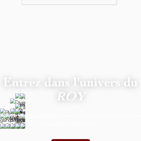
Entrez dans l'univers du
ROY
Suivez
@lamaisonduroy
pour être informé des dernière
actualités et collections.