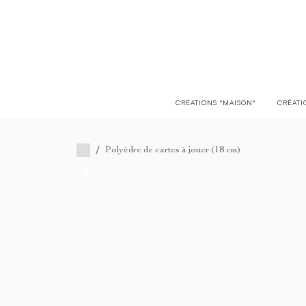
LIVRAISON EN FRANCE OFFERTE À PARTIR DE 150€
CRÉATIONS "MAISON"
CRÉATI
/
Polyèdre de cartes à jouer (18 cm)