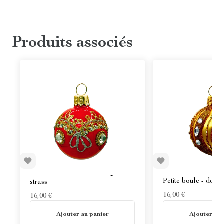
Produits associés
Petite boule de Noël - rouge et
Petite boule - dorée
strass
16,00 €
16,00 €
En stock
En stock
Ajouter au panier
Ajouter au 