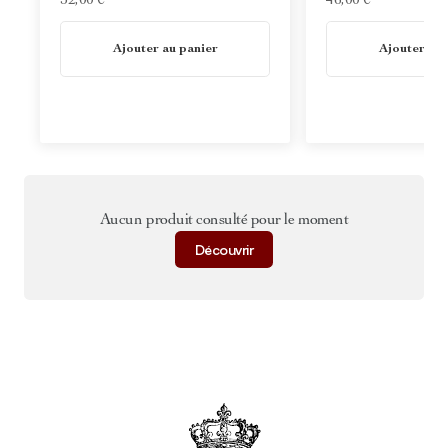
32,00 €
46,00 €
En stock
En stock
Ajouter au panier
Ajouter au 
Aucun produit consulté pour le moment
Découvrir