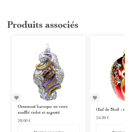
Produits associés
Ornement baroque en verre
Œuf de Noël - roug
soufflé violet et argenté
24,00 €
28,00 €
En stock
En stock