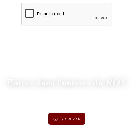
Entrez dans l'univers du
ROY
Suivez
@lamaisonduroy
pour être informé des dernières
actualités et collections.
DÉCOUVRIR