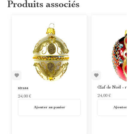
Produits associés
Œuf de Noël - doré, blanc et
Œuf de Noël - roug
strass
24,00 €
24,00 €
En stock
En stock
Ajouter au panier
Ajouter au 