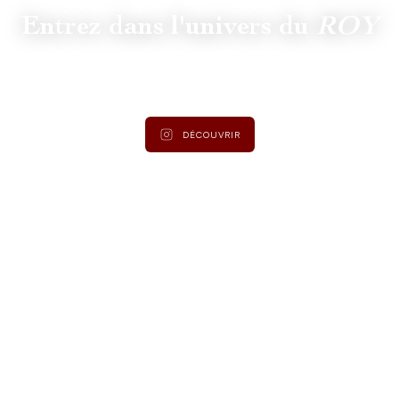
Entrez dans l'univers du
ROY
Suivez
@lamaisonduroy
pour être informé des dernières
actualités et collections.
DÉCOUVRIR