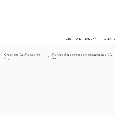
LIVRAISON EN FRANCE OFFERTE À PARTIR DE 150€
CRÉATIONS "MAISON"
CRÉATI
Créations La Maison du
Montgolfière strassée monogrammée LL - b
/
Roy
dorée