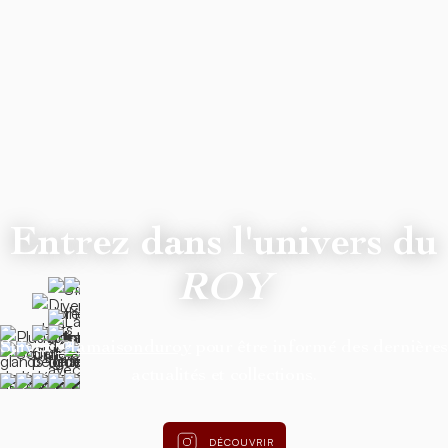
Entrez dans l'univers du
ROY
Suivez
@lamaisonduroy
pour être informé des dernière
actualités et collections.
DÉCOUVRIR