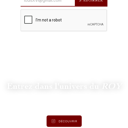
Entrez dans l'univers du
ROY
Suivez
@lamaisonduroy
pour être informé des dernières
actualités et collections.
DÉCOUVRIR