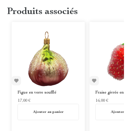
Produits associés
Figue en verre soufflé
Fraise givrée en ver
17,00 €
16,00 €
En stock
En stock
Ajouter au panier
Ajouter au 