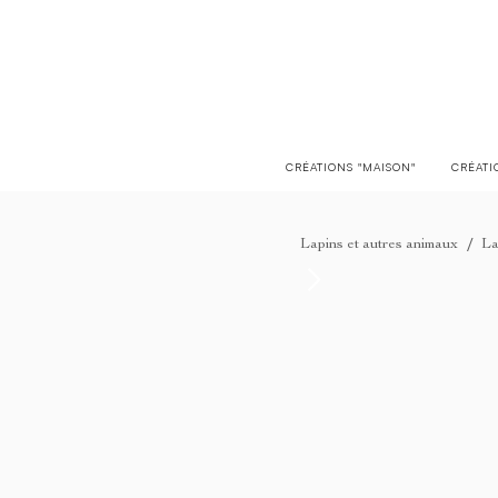
LIVRAISON EN FRANCE OFFERTE À PARTIR DE 150€
CRÉATIONS "MAISON"
CRÉATI
/
Lapins et autres animaux
La