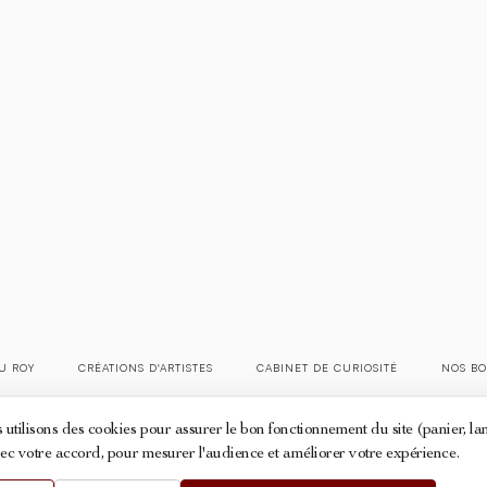
U ROY
CRÉATIONS D'ARTISTES
CABINET DE CURIOSITÉ
NOS BO
Mentions légales
Conditions générales de ventes
Politique des cookies
utilisons des cookies pour assurer le bon fonctionnement du site (panier, l
© 2026 La Maison du Roy - Touts droits réservés
vec votre accord, pour mesurer l'audience et améliorer votre expérience.