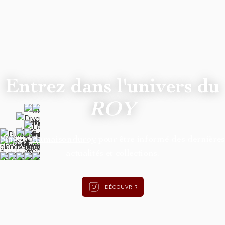
Entrez dans l'univers du
ROY
Suivez
@lamaisonduroy
pour être informé des dernière
actualités et collections.
DÉCOUVRIR