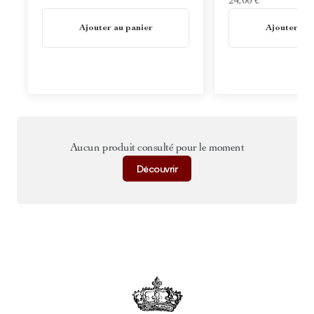
24,00 €
En stock
En stock
Ajouter au panier
Ajouter au 
Aucun produit consulté pour le moment
Découvrir