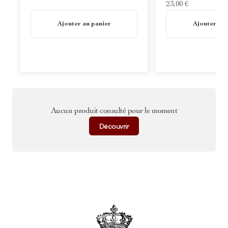
23,00 €
En stock
En stock
Ajouter au panier
Ajouter au 
Aucun produit consulté pour le moment
Découvrir