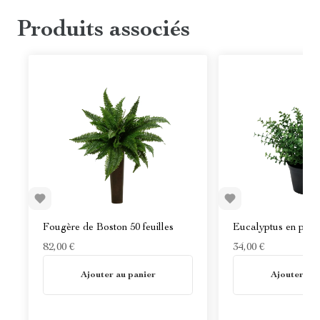
Produits associés
Fougère de Boston 50 feuilles
Eucalyptus en pot 
82,00 €
34,00 €
En stock
En stock
Ajouter au panier
Ajouter au 