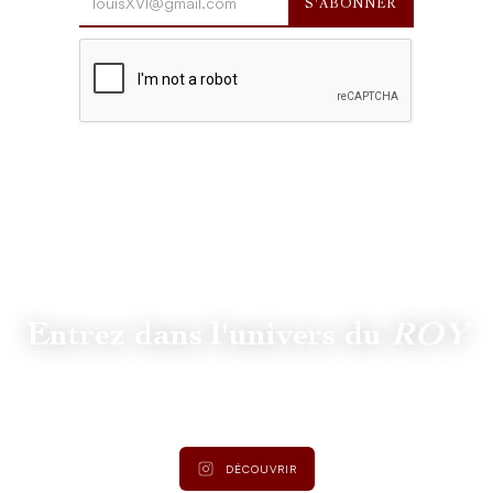
Entrez dans l'univers du
ROY
Suivez
@lamaisonduroy
pour être informé des dernières
actualités et collections.
DÉCOUVRIR