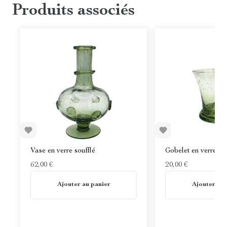
Produits associés
Vase en verre soufflé
Gobelet en verre sou
62,00 €
20,00 €
En stock
En stock
Ajouter au panier
Ajouter au 