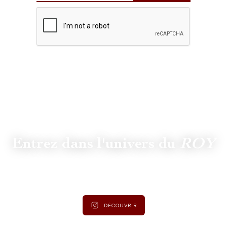
Entrez dans l'univers du
ROY
Suivez
@lamaisonduroy
pour être informé des dernières
actualités et collections.
DÉCOUVRIR