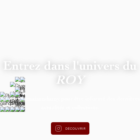
Entrez dans l'univers du
ROY
Suivez
@lamaisonduroy
pour être informé des dernière
actualités et collections.
DÉCOUVRIR