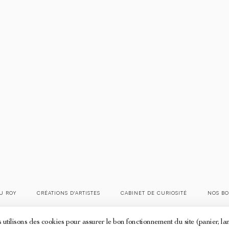
U ROY
CRÉATIONS D'ARTISTES
CABINET DE CURIOSITÉ
NOS BO
Mentions légales
Conditions générales de ventes
Politique des cookies
utilisons des cookies pour assurer le bon fonctionnement du site (panier, l