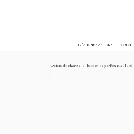
LIVRAISON EN FRANCE OFFERTE À PARTIR DE 150€
CRÉATIONS "MAISON"
CRÉATI
/
Objets de charme
Extrait de parfum miel 10ml