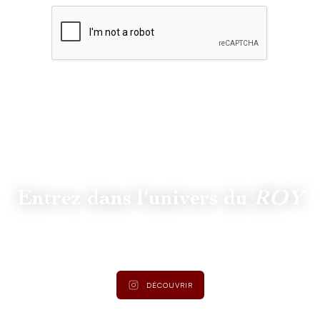
Entrez dans l'univers du
ROY
Suivez
@lamaisonduroy
pour être informé des dernières
actualités et collections.
DÉCOUVRIR