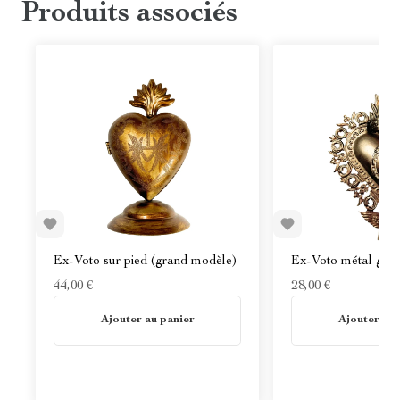
Produits associés
Ex-Voto sur pied (grand modèle)
Ex-Voto métal gra
44,00 €
28,00 €
En stock
En stock
Ajouter au panier
Ajouter au 