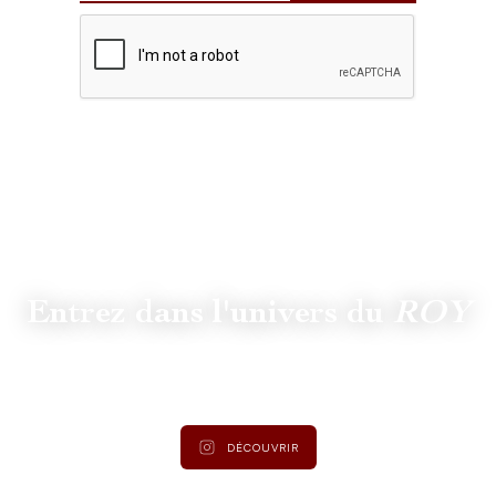
Entrez dans l'univers du
ROY
Suivez
@lamaisonduroy
pour être informé des dernières
actualités et collections.
DÉCOUVRIR