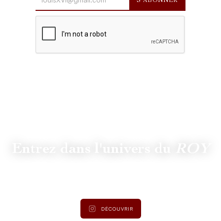
Entrez dans l'univers du
ROY
Suivez
@lamaisonduroy
pour être informé des dernières
actualités et collections.
DÉCOUVRIR