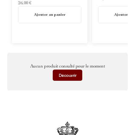
26,00 €
En stock
En stock
Ajouter au panier
Ajouter au 
Aucun produit consulté pour le moment
Découvrir