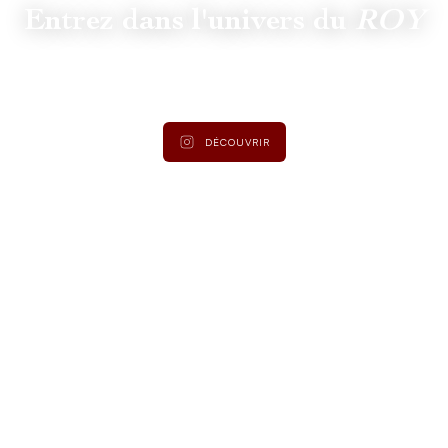
Entrez dans l'univers du
ROY
Suivez
@lamaisonduroy
pour être informé des dernières
actualités et collections.
DÉCOUVRIR