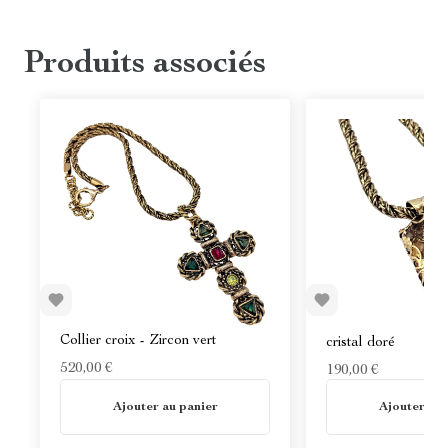
Produits associés
Création d'artiste -C
Collier croix - Zircon vert
cristal doré
520,00 €
190,00 €
En stock
En stock
Ajouter au panier
Ajouter au 