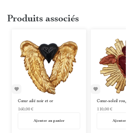
Produits associés
Cœur ailé noir et or
Cœur-soleil rouge e
160,00 €
110,00 €
En stock
En stock
Ajouter au panier
Ajouter au 