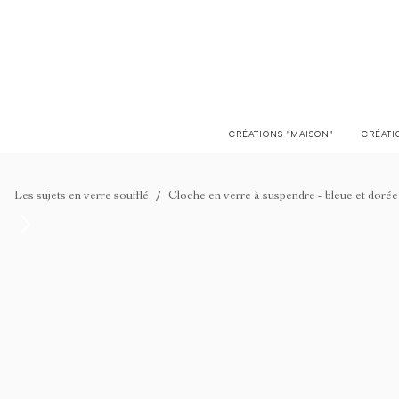
LIVRAISON EN FRANCE OFFERTE À PARTIR DE 150€
CRÉATIONS "MAISON"
CRÉATI
/
Les sujets en verre soufflé
Cloche en verre à suspendre - bleue et dorée