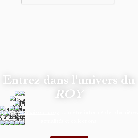
Entrez dans l'univers du
ROY
Suivez
@lamaisonduroy
pour être informé des dernière
actualités et collections.