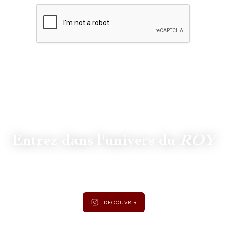
Entrez dans l'univers du
ROY
Suivez
@lamaisonduroy
pour être informé des dernières
actualités et collections.
DÉCOUVRIR