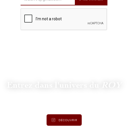
Entrez dans l'univers du
ROY
Suivez
@lamaisonduroy
pour être informé des dernières
actualités et collections.
DÉCOUVRIR