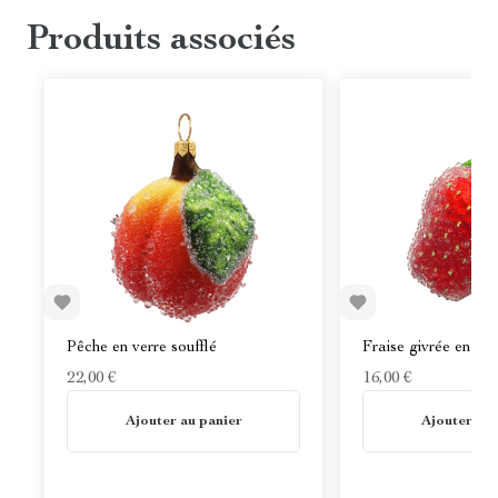
Produits associés
Pêche en verre soufflé
Fraise givrée en ver
22,00 €
16,00 €
En stock
En stock
Ajouter au panier
Ajouter au 