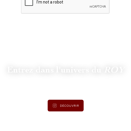
Entrez dans l'univers du
ROY
Suivez
@lamaisonduroy
pour être informé des dernières
actualités et collections.
DÉCOUVRIR