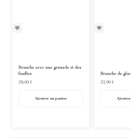
Branche avec une grenade et des
feuilles
Branche de glands e
28,00 €
22,00 €
En stock
En stock
Ajouter au panier
Ajouter au 