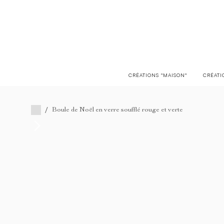
LIVRAISON EN FRANCE OFFERTE À PARTIR DE 150€
CRÉATIONS "MAISON"
CRÉATI
/
Boule de Noël en verre soufflé rouge et verte