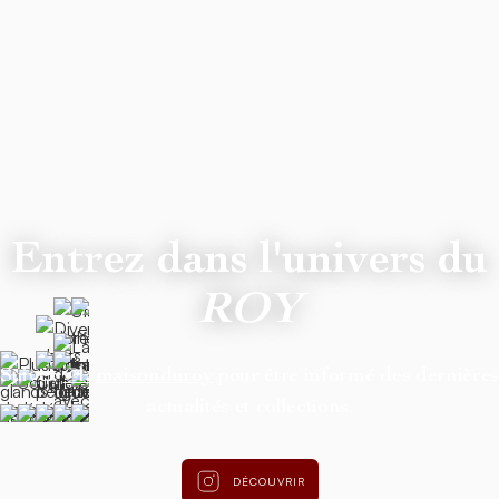
Entrez dans l'univers du
ROY
Suivez
@lamaisonduroy
pour être informé des dernière
actualités et collections.
DÉCOUVRIR