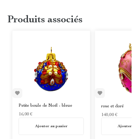
Produits associés
Mark Roberts - Oeu
Petite boule de Noël - bleue
rose et doré
16,00 €
140,00 €
En stock
En stock
Ajouter au panier
Ajouter au 