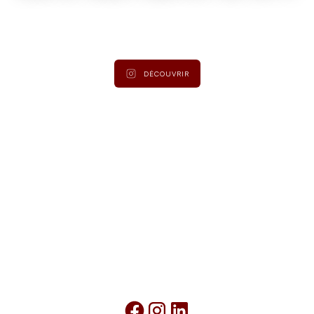
Suivez
@lamaisonduroy
pour être informé des dernières
actualités et collections.
DÉCOUVRIR