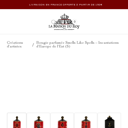
LIVRAISON EN FRANCE OFFERTE À PARTIR DE 150€
0
Créations
Bougie parfumée Smells Like Spells – Incantations
/
d'artistes
d'Europe de l'Est (S)