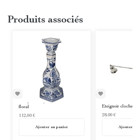
Produits associés
Bougeoir en porcelaine - Motif
Eteignoir cloche -
floral
28,00 €
112,00 €
En stock
En stock
Ajouter au panier
Ajouter au 