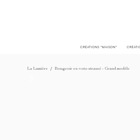
LIVRAISON EN FRANCE OFFERTE À PARTIR DE 150€
CRÉATIONS "MAISON"
CRÉATI
/
La Lumière
Bougeoir ex-voto strassé - Grand modèle