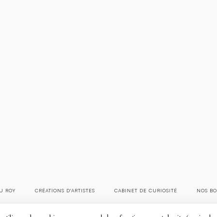
U ROY
CRÉATIONS D'ARTISTES
CABINET DE CURIOSITÉ
NOS BO
Mentions légales
Conditions générales de ventes
Politique des cookies