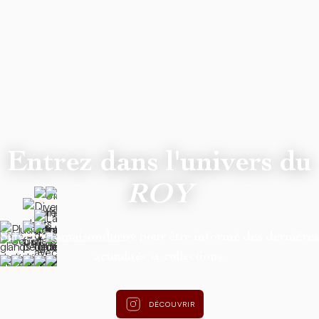
Entrez dans l'univers du
ROY
Suivez
@lamaisonduroy
pour être informé des dernière
actualités et collections.
DÉCOUVRIR