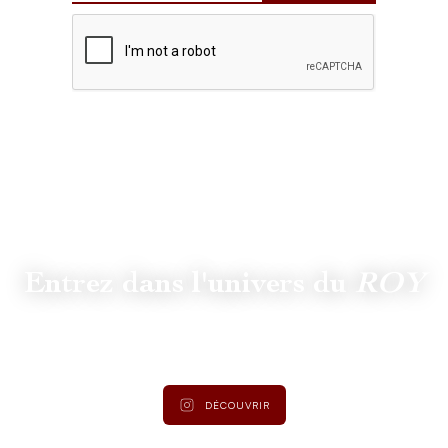
Entrez dans l'univers du
ROY
Suivez
@lamaisonduroy
pour être informé des dernières
actualités et collections.
DÉCOUVRIR