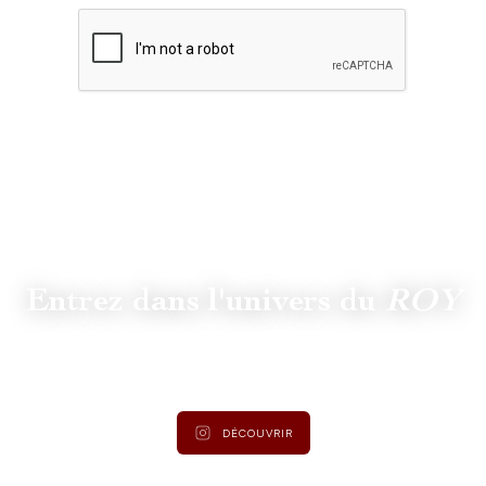
Entrez dans l'univers du
ROY
Suivez
@lamaisonduroy
pour être informé des dernières
actualités et collections.
DÉCOUVRIR