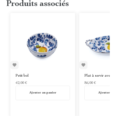
Produits associés
Petit bol
Plat à servir avec 
42,00 €
86,00 €
En stock
En stock
Ajouter au panier
Ajouter au 