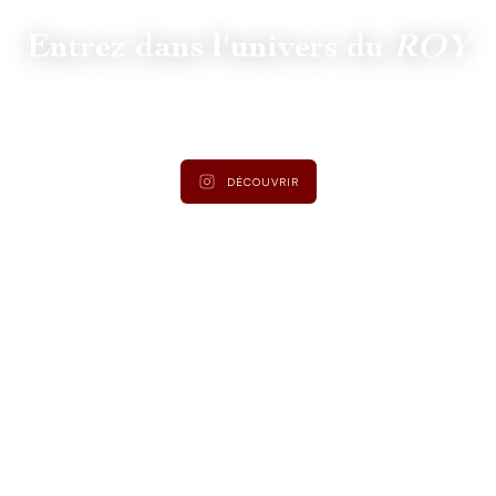
Entrez dans l'univers du
ROY
Suivez
@lamaisonduroy
pour être informé des dernières
actualités et collections.
DÉCOUVRIR